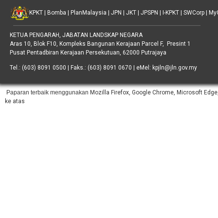
KPKT
|
Bomba
|
PlanMalaysia
|
JPN
|
JKT
|
JPSPN
|
I-KPKT
|
SWCorp
|
My
KETUA PENGARAH, JABATAN LANDSKAP NEGARA
Aras 10, Blok F10, Kompleks Bangunan Kerajaan Parcel F, Presint 1
Pusat Pentadbiran Kerajaan Persekutuan, 62000 Putrajaya
Tel.: (603) 8091 0500 | Faks.: (603) 8091 0670 | eMel: kpjln@jln.gov.my
Paparan terbaik menggunakan
Mozilla Firefox, Google Chrome, Microsoft Edge,
ke atas