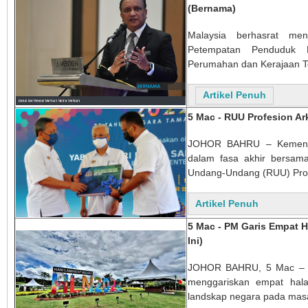
(Bernama)
Malaysia berhasrat men
Petempatan Penduduk B
Perumahan dan Kerajaan Te
Artikel Penuh
5 Mac - RUU Profesion Ar
JOHOR BAHRU – Kementer
dalam fasa akhir bersa
Undang-Undang (RUU) Profe
Artikel Penuh
5 Mac - PM Garis Empat 
Ini)
JOHOR BAHRU, 5 Mac – Per
menggariskan empat hala
landskap negara pada mas