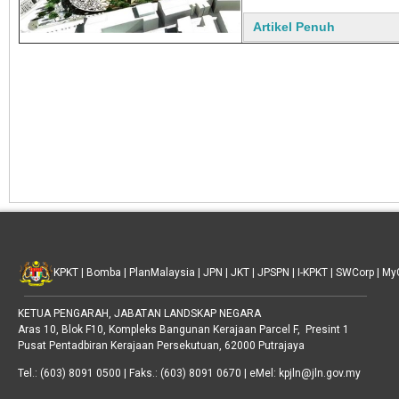
Artikel Penuh
KPKT
|
Bomba
|
PlanMalaysia
|
JPN
|
JKT
|
JPSPN
|
I-KPKT
|
SWCorp
|
My
KETUA PENGARAH, JABATAN LANDSKAP NEGARA
Aras 10, Blok F10, Kompleks Bangunan Kerajaan Parcel F, Presint 1
Pusat Pentadbiran Kerajaan Persekutuan, 62000 Putrajaya
Tel.: (603) 8091 0500 | Faks.: (603) 8091 0670 | eMel: kpjln@jln.gov.my