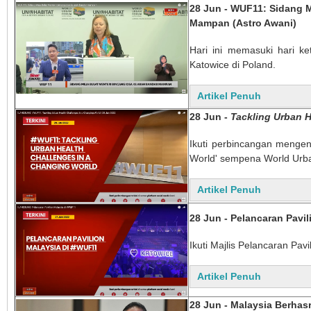
28 Jun - WUF11: Sidang M
Mampan (Astro Awani)
Hari ini memasuki hari k
Katowice di Poland.
Artikel Penuh
28 Jun -
Tackling Urban H
Ikuti perbincangan mengen
World' sempena World Urba
Artikel Penuh
28 Jun - Pelancaran Pavi
Ikuti Majlis Pelancaran Pavi
Artikel Penuh
28 Jun - Malaysia Berhas