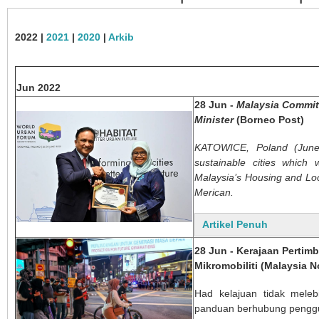
2022 |
2021
|
2020
|
Arkib
Jun 2022
28 Jun -
Malaysia Committ
Minister
(Borneo Post)
KATOWICE, Poland (June 
sustainable cities which w
Malaysia’s Housing and Lo
Merican.
Artikel Penuh
28 Jun - Kerajaan Perti
Mikromobiliti (Malaysia 
Had kelajuan tidak meleb
panduan berhubung penggun