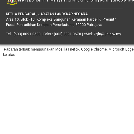
KPKT
|
Bomba
|
PlanMalaysia
|
JPN
|
JKT
|
JPSPN
|
I-KPKT
|
SWCorp
|
My
KETUA PENGARAH, JABATAN LANDSKAP NEGARA
Aras 10, Blok F10, Kompleks Bangunan Kerajaan Parcel F, Presint 1
Pusat Pentadbiran Kerajaan Persekutuan, 62000 Putrajaya
Tel.: (603) 8091 0500 | Faks.: (603) 8091 0670 | eMel: kpjln@jln.gov.my
Paparan terbaik menggunakan
Mozilla Firefox, Google Chrome, Microsoft Edge,
ke atas