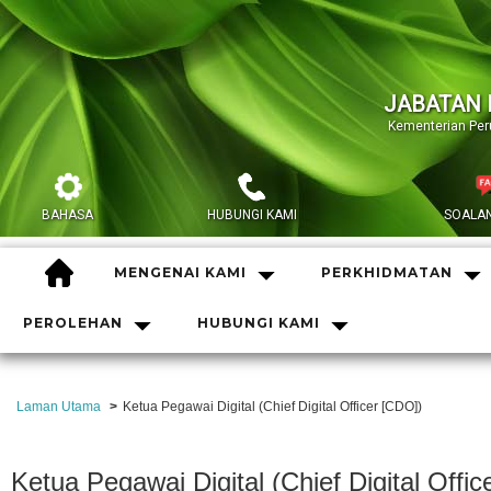
JABATAN 
Kementerian Pe
BAHASA
HUBUNGI KAMI
SOALAN
HOME
MENGENAI KAMI
PERKHIDMATAN
PEROLEHAN
HUBUNGI KAMI
Laman Utama
Ketua Pegawai Digital (Chief Digital Officer [CDO])
Ketua Pegawai Digital (Chief Digital Offi