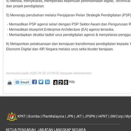
4) Menilai, menyelaras, memperaku keperluan perkhidmatan digital, Technica
dan projek pendigitalan.
5) Meneraju perubahan melalui Penjajaran Pelan Strategik Pendigitalan (PS
- Memastikan PSP agensi selari dengan PSP Sektor Awam dan Pengurusan R
- Memastikan blueprint Enterprise Architecture (EA) agensi tersedia.
- Memantapkan struktur tadbir urus pendigitalan agensi & menyelaras penggu
6) Melaporkan pelaksanaan dan kemajuan transformasi pendigitalan kepada 
Ekonomi Digital dan 4IR Negara melalui urus setia kluster kerajaan.
Kemaskini pada 2026-04-02 16:09:02 daripada Administrator
Hits
KPKT
|
Bomba
|
PlanMalaysia
|
JPN
|
JKT
|
JPSPN
|
I-KPKT
|
SWCorp
|
My
KETUA PENGARAH, JABATAN LANDSKAP NEGARA