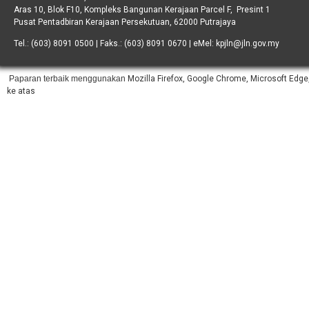
Aras 10, Blok F10, Kompleks Bangunan Kerajaan Parcel F, Presint 1
Pusat Pentadbiran Kerajaan Persekutuan, 62000 Putrajaya
Tel.: (603) 8091 0500 | Faks.: (603) 8091 0670 | eMel: kpjln@jln.gov.my
Paparan terbaik menggunakan
Mozilla Firefox, Google Chrome, Microsoft Edge,
ke atas