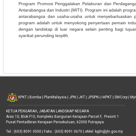
Program Promosi Penggalakan Pelaburan dan Perdaganga
Antarabangsa dan Industri (MITI). Program ini adalah prog
antarabangsa dan usaha-usaha untuk menyebarluaskan p
program adalah untuk menyokong penyertaan pemain indust
dengan landskap di luar negara selain penting bagi tuj
syarikat perunding terpilih.
KPKT
|
Bomba
|
PlanMalaysia
|
JPN
|
JKT
|
JPSPN
|
I-KPKT
|
SWCorp
|
My
KETUA PENGARAH, JABATAN LANDSKAP NEGARA
Aras 10, Blok F10, Kompleks Bangunan Kerajaan Parcel F, Presint 1
Pusat Pentadbiran Kerajaan Persekutuan, 62000 Putrajaya
Tel.: (603) 8091 0500 | Faks.: (603) 8091 0670 | eMel: kpjln@jln.gov.my