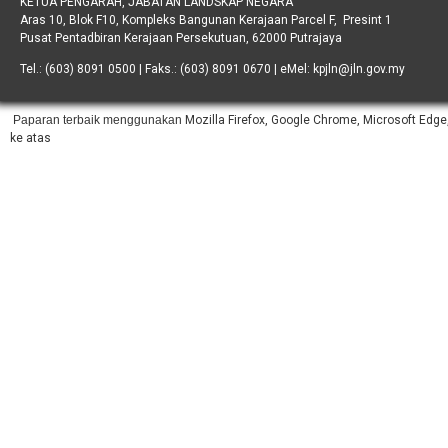
KETUA PENGARAH, JABATAN LANDSKAP NEGARA
Aras 10, Blok F10, Kompleks Bangunan Kerajaan Parcel F, Presint 1
Pusat Pentadbiran Kerajaan Persekutuan, 62000 Putrajaya
Tel.: (603) 8091 0500 | Faks.: (603) 8091 0670 | eMel: kpjln@jln.gov.my
Paparan terbaik menggunakan
Mozilla Firefox, Google Chrome, Microsoft Edge,
ke atas