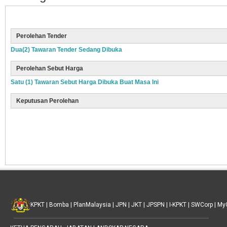
Perolehan Tender
Dua(2) Tawaran Tender Sedang Dibuka
Perolehan Sebut Harga
Satu (1) Tawaran Sebut Harga Dibuka Buat Masa Ini
Keputusan Perolehan
KPKT
|
Bomba
|
PlanMalaysia
|
JPN
|
JKT
|
JPSPN
|
I-KPKT
|
SWCorp
|
My