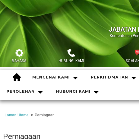
JABATAN 
Kementerian Pe
BAHASA
HUBUNGI KAMI
SOALAN
HOME
MENGENAI KAMI
PERKHIDMATAN
PEROLEHAN
HUBUNGI KAMI
Laman Utama
Perniagaan
Perniagaan