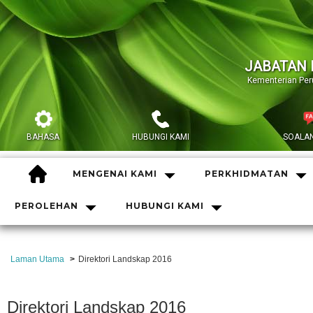
JABATAN 
Kementerian Pe
BAHASA
HUBUNGI KAMI
SOALAN
HOME
MENGENAI KAMI
PERKHIDMATAN
PEROLEHAN
HUBUNGI KAMI
Laman Utama
Direktori Landskap 2016
Direktori Landskap 2016