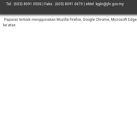
Tel.: (603) 8091 0500 | Faks.: (603) 8091 0670 | eMel: kpjln@jln.gov.my
Paparan terbaik menggunakan
Mozilla Firefox, Google Chrome, Microsoft Edge,
ke atas