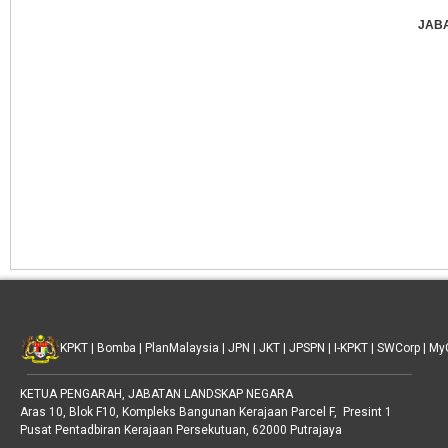
JAB
KPKT
|
Bomba
|
PlanMalaysia
|
JPN
|
JKT
|
JPSPN
|
I-KPKT
|
SWCorp
|
My
KETUA PENGARAH, JABATAN LANDSKAP NEGARA
Aras 10, Blok F10, Kompleks Bangunan Kerajaan Parcel F, Presint 1
Pusat Pentadbiran Kerajaan Persekutuan, 62000 Putrajaya